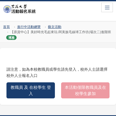
Toggle
首頁
進行中活動總覽
藝文活動
【原資中心】美好時光毛起來玩-阿美族毛線球工作坊(場次二)進階班
博雅
請注意，如為本校教職員或學生請先登入，校外人士請選擇
校外人士報名入口
教職員 及 在校學生 登
本活動僅限教職員及在
入
校學生參加