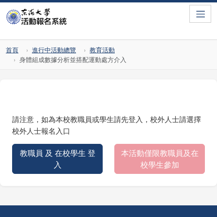
Toggle
首頁
進行中活動總覽
教育活動
身體組成數據分析並搭配運動處方介入
請注意，如為本校教職員或學生請先登入，校外人士請選擇
校外人士報名入口
教職員 及 在校學生 登
本活動僅限教職員及在
入
校學生參加