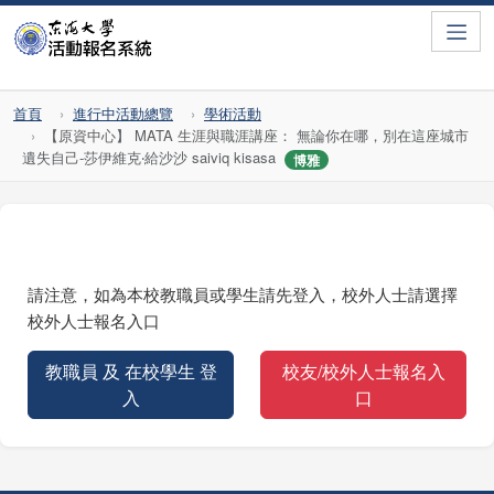
Toggle
首頁
進行中活動總覽
學術活動
【原資中心】 MATA 生涯與職涯講座： 無論你在哪，別在這座城市
遺失自己-莎伊維克‧給沙沙 saiviq kisasa
博雅
請注意，如為本校教職員或學生請先登入，校外人士請選擇
校外人士報名入口
教職員 及 在校學生 登
校友/校外人士報名入
入
口