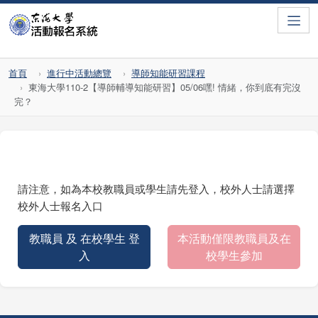
Toggle
首頁
進行中活動總覽
導師知能研習課程
東海大學110-2【導師輔導知能研習】05/06嘿! 情緒，你到底有完沒
完？
請注意，如為本校教職員或學生請先登入，校外人士請選擇
校外人士報名入口
教職員 及 在校學生 登
本活動僅限教職員及在
入
校學生參加