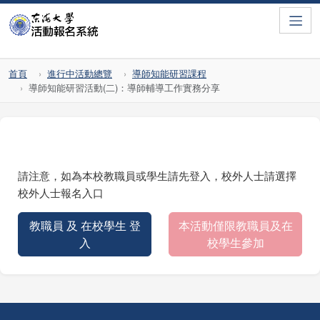
Toggle
首頁
進行中活動總覽
導師知能研習課程
導師知能研習活動(二)：導師輔導工作實務分享
請注意，如為本校教職員或學生請先登入，校外人士請選擇
校外人士報名入口
教職員 及 在校學生 登
本活動僅限教職員及在
入
校學生參加