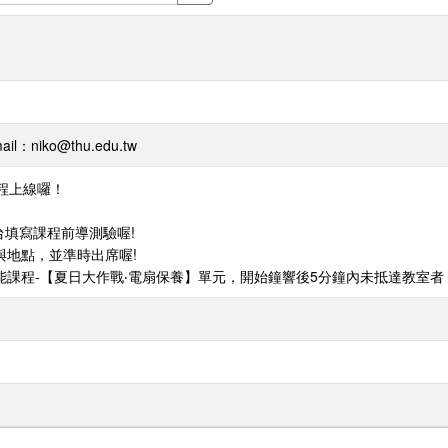
l：niko@thu.edu.tw
程上線囉！
平台填寫課程前導測驗喔!
與地點，並準時出席喔!
能課程-【夏日大作戰‧電扇保養】單元，開始鐘響後5分鐘內未抵達教室