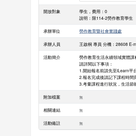
開放對象
學生，費用：0
說明：限114-2勞作教育學生
承辦單位
勞作教育暨社會實踐處
承辦人員
王啟桐 專員 分機：28608 E-mai
活動簡介
勞作教育生活永續領域實體課
請詳閱以下事項：
1.開始報名前請先至iLearn
2.報名完成後請記下課程時間
3.考量課程進行狀況，生活節
附加檔案
無
相關連結
無
活動備註
無