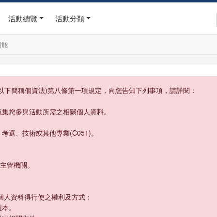
活動總覽
活動分類
適能
以下簡稱個資法)第八條第一項規定，向您告知下列事項，請詳閱：
蒐集您參與活動所需之相關個人資料。
、考選、技術或其他專業(C051)。
或主管機關。
個人資料得行使之權利及方式：
製本。