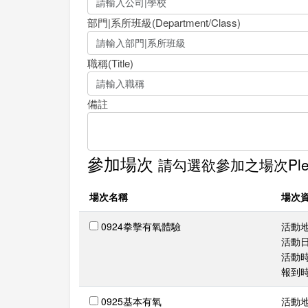
部門|系所班級(Department/Class)
職稱(Title)
備註
參加場次
請勾選欲參加之場次Please 
場次名稱
場次
0924拳擊有氧體驗
活動
活動日期
活動時間
報到時間
0925基本有氧
活動