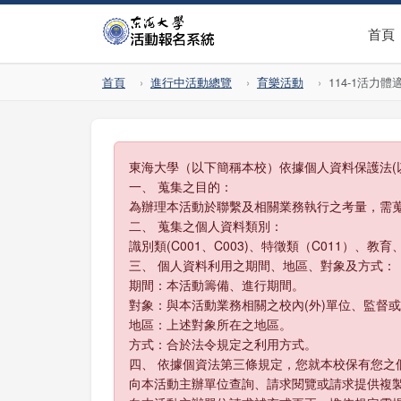
首頁
首頁
進行中活動總覽
育樂活動
114-1活力體
東海大學（以下簡稱本校）依據個人資料保護法(
一、 蒐集之目的：
為辦理本活動於聯繫及相關業務執行之考量，需
二、 蒐集之個人資料類別：
識別類(C001、C003)、特徵類（C011）、教育
三、 個人資料利用之期間、地區、對象及方式：
期間：本活動籌備、進行期間。
對象：與本活動業務相關之校內(外)單位、監督
地區：上述對象所在之地區。
方式：合於法令規定之利用方式。
四、 依據個資法第三條規定，您就本校保有您之
向本活動主辦單位查詢、請求閱覽或請求提供複