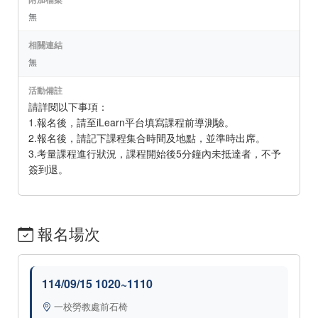
無
相關連結
無
活動備註
請詳閱以下事項：
1.報名後，請至iLearn平台填寫課程前導測驗。
2.報名後，請記下課程集合時間及地點，並準時出席。
3.考量課程進行狀況，課程開始後5分鐘內未抵達者，不予
簽到退。
報名場次
114/09/15 1020~1110
一校勞教處前石椅