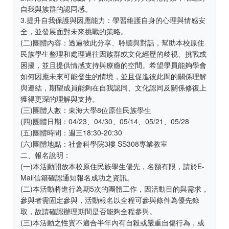
自我與族群的認同感。
3.提升自我保護與因應能力：學習維護自身的心理與情感安
全，並發展面對未來挑戰的策略。
(二)團體內容：透過彼此分享、聆聽與對話，幫助本校原住
民族學生整理和處理過往因族群或文化經歷的歧視、挑戰或
困擾，並且提供情感支持與療癒的空間。希望學員能夠學會
如何因應未來可能發生的情境，並且促進彼此間的關係理解
與連結，期望成員能夠在自我認同、文化認同及關係修復上
獲得更深的理解與支持。
(三)團體人數：東海大學8位原住民族學生
(四)團體日期：04/23、04/30、05/14、05/21、05/28
(五)團體時間：週三18:30-20:30
(六)團體地點：社會科學院3樓 SS308專業教室
二、報名說明：
(一)本活動開放本校原住民族學生優先，名額有限，請於E-
Mail信箱確認通知報名成功之資訊。
(二)本活動將進行為期5次的團體工作，因活動目的與需求，
參與者需固定參與，活動報名以全程可參與條件為優先錄
取，故請確認辦理期間是否能夠全程參與。
(三)本活動之性質不適合半年內有自殺或嚴重自傷行為，或