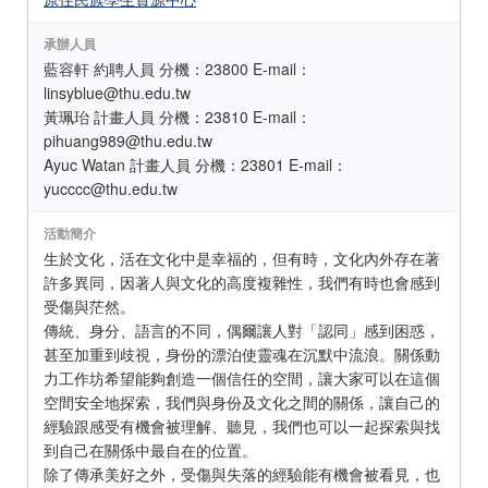
承辦人員
藍容軒 約聘人員 分機：23800 E-mail：
linsyblue@thu.edu.tw
黃珮珆 計畫人員 分機：23810 E-mail：
pihuang989@thu.edu.tw
Ayuc Watan 計畫人員 分機：23801 E-mail：
yucccc@thu.edu.tw
活動簡介
生於文化，活在文化中是幸福的，但有時，文化內外存在著
許多異同，因著人與文化的高度複雜性，我們有時也會感到
受傷與茫然。
傳統、身分、語言的不同，偶爾讓人對「認同」感到困惑，
甚至加重到歧視，身份的漂泊使靈魂在沉默中流浪。關係動
力工作坊希望能夠創造一個信任的空間，讓大家可以在這個
空間安全地探索，我們與身份及文化之間的關係，讓自己的
經驗跟感受有機會被理解、聽見，我們也可以一起探索與找
到自己在關係中最自在的位置。
除了傳承美好之外，受傷與失落的經驗能有機會被看見，也