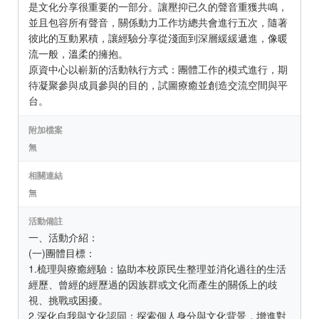
是文化分享很重要的一部分。讓壓抑已久的聲音重獲共鳴，
並且包容所有聲音，關係動力工作坊總共會進行五次，隨著
彼此的互動累積，讓經驗分享從淺面到深層緩緩遞進，像暖
流一般，溫柔的擁抱。
原資中心以嶄新的活動執行方式：團體工作的模式進行，期
待凝聚參與成員參與的目的，試圖療癒並創造交流空間與平
台。
附加檔案
無
相關連結
無
活動備註
一、活動介紹：
(一)團體目標：
1.梳理與療癒經驗：協助本校原民生整理並消化過往的生活
經歷、曾經的經歷過的因族群或文化而產生的關係上的歧
視、挑戰或困擾。
2.深化自我與文化認同：探索個人身分與文化背景，增進對