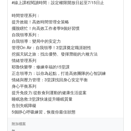
#線上課程閱讀時間：設定權限開放日起至7/15日止
時間管理系列：
提升效能！高效時間管理全策略
擺脫瞎忙！向高效工作者學9個好習慣
自我領導系列：
自我領導：變局中的安定力
管理On Air：自我領導！3堂課奠定職涯韌性
挖掘天賦之旅：找出優勢、發揮潛能的六種方法
情緒管理系列
耶魯快樂學：修練幸福的15堂課
正念領導力：以你為起點，打造高效團隊的心智訓練
情緒與壓力管理：3堂課找回身心安定平衡
身心平衡系列
提升免疫力:從飲食到運動的健康生活提案
睡眠急救:3堂課快速提升睡眠質量
告別失眠障礙
5個靜心呼吸練習，恢復你最佳狀態
附加檔案
無