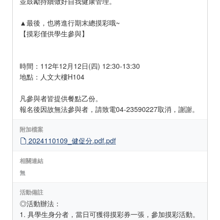
並鼓勵持續做好自我健康管理。
▲最後，也將進行期末總摸彩哦~
【摸彩僅供學生參與】
時間：112年12月12日(四) 12:30-13:30
地點：人文大樓H104
凡參與者皆提供餐點乙份。
報名後因故無法參與者，請致電04-23590227取消，謝謝。
附加檔案
2024110109_健促分.pdf.pdf
相關連結
無
活動備註
◎活動辦法：
1. 具學生身分者，當日可獲得摸彩券一張，參加摸彩活動。