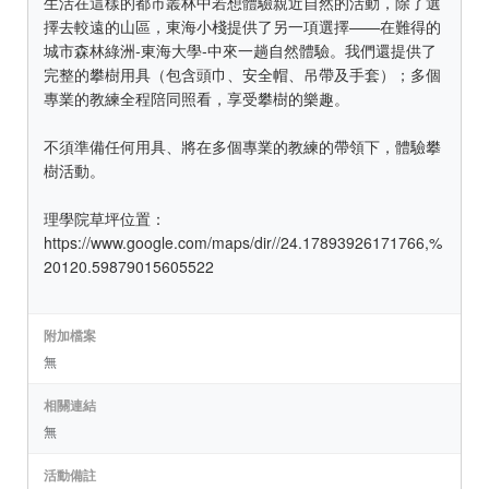
生活在這樣的都市叢林中若想體驗親近自然的活動，除了選
擇去較遠的山區，東海小棧提供了另一項選擇——在難得的
城市森林綠洲-東海大學-中來一趟自然體驗。我們還提供了
完整的攀樹用具（包含頭巾、安全帽、吊帶及手套）；多個
專業的教練全程陪同照看，享受攀樹的樂趣。
不須準備任何用具、將在多個專業的教練的帶領下，體驗攀
樹活動。
理學院草坪位置：
https://www.google.com/maps/dir//24.17893926171766,%
20120.59879015605522
附加檔案
無
相關連結
無
活動備註