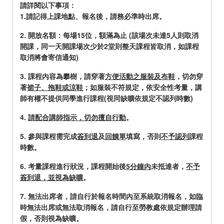
請詳閱以下事項：
1.請記得上課地點、報名後，請務必準時出席。
2. 開放名額：每場15位，額滿為止 (該場次未達5人則取消
開課，同一天開課場次少於2堂則整天課程皆取消，如課程
取消將會寄信通知)
3. 課程內容為攀樹，請穿著
方便活動之服裝及布鞋
，切勿穿
著
裙子、拖鞋或涼鞋
；如服裝不符規定，依安全性考量，講
師有權不提供同學進行課程(視同缺曠依規定不認列時數)
4.
請配合講師指示，切勿擅自行動
。
5. 參與課程需
完成
簽到退
及
回饋單
填寫，否則
不予認列
課程
時數。
6. 考量課程進行狀況，課程開始後
5分鐘內
未抵達者，
不予
簽到退，並視為缺曠
。
7. 無法出席者，請自行於報名時間內至系統取消報名，如臨
時無法出席或無法取消報名，請自行至勞教處依規定辦理請
假，否則視為缺曠。