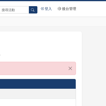
登入
後台管理
)