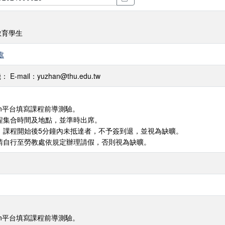
教育學生
處
-mail：yuzhan@thu.edu.tw
arn平台填寫課程前導測驗。
課程集合時間及地點，並準時出席。
況，課程開始後5分鐘內未抵達者，不予簽到退，並視為缺曠。
，請自行至勞教處依規定辦理請假，否則視為缺曠。
arn平台填寫課程前導測驗。