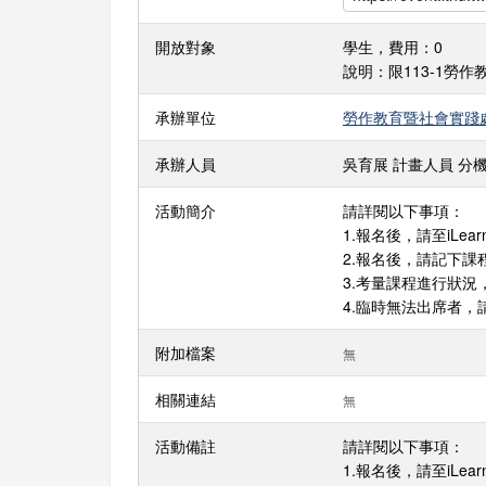
開放對象
學生，費用：0
說明：限113-1勞作
承辦單位
勞作教育暨社會實踐
承辦人員
吳育展 計畫人員 分機： E
活動簡介
請詳閱以下事項：
1.報名後，請至iLe
2.報名後，請記下
3.考量課程進行狀
4.臨時無法出席者
附加檔案
無
相關連結
無
活動備註
請詳閱以下事項：
1.報名後，請至iLe