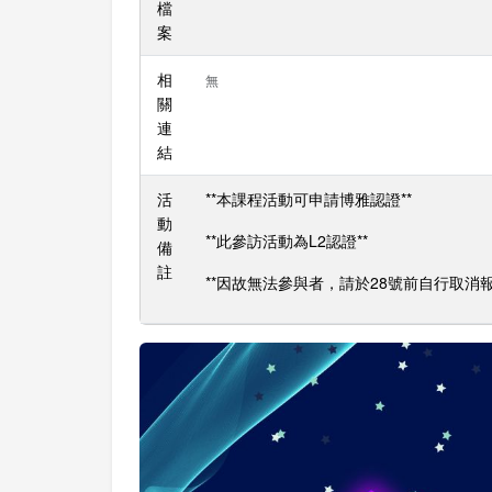
檔
案
相
無
關
連
結
活
**本課程活動可申請博雅認證**
動
**此參訪活動為L2認證**
備
註
**因故無法參與者，請於28號前自行取消