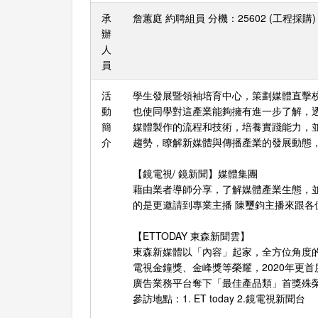
承
詹蕙庭 約聘組員 分機：25602 (工程採購) E-ma
辦
人
員
活
學生發展暨領袖培育中心，策劃媒體直擊
動
也使同學對這產業能夠擁有進一步了解，透
簡
媒體製作的流程和技術，培養實踐能力，
介
趨勢，瞭解新媒體與傳播產業的發展動態
【鏡電視/ 鏡新聞】媒體集團
藉由業者導師分享，了解媒體產業生態，
的是更邀請到專業主播 陳璽鈞主播來跟
【ETTODAY 東森新聞雲】
東森新媒體以「內容」起家，全方位角度
電視金鐘獎、金峰獎等榮耀，2020年更
廣告業務平台奪下「最佳產品類」首獎殊
參訪地點：1. ET today 2.鏡電視新聞台