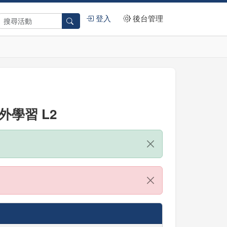
登入
後台管理
學習 L2