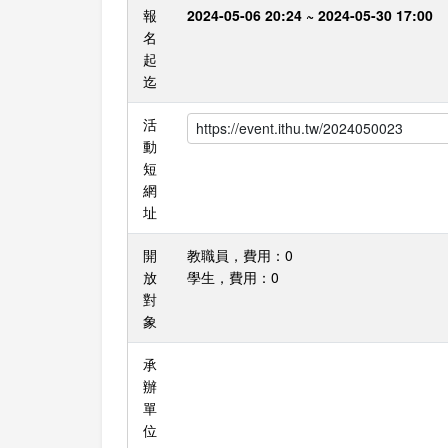
報
2024-05-06 20:24 ~ 2024-05-30 17:00
名
起
迄
活
動
短
網
址
開
教職員，費用：0
放
學生，費用：0
對
象
承
辦
單
位