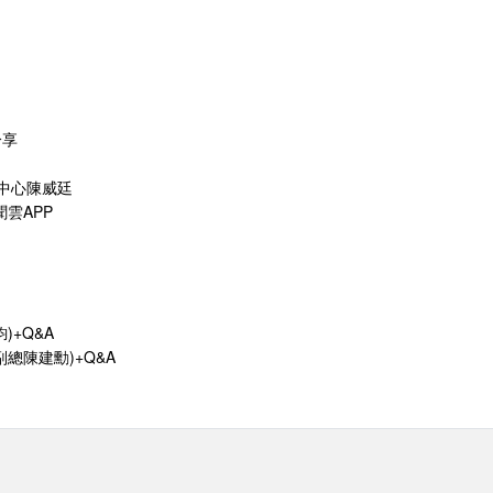
分享
生活中心陳威廷
聞雲APP
)+Q&A
心副總陳建勳)+Q&A