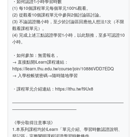
・如何認證1小時學習時數
(1) 每10個課程單元每個單元100%觀看。
(2) 從觀看10個課程單元中參與2個討論區討論。
(3) 不論認證幾小時，至少於討論區回應他人想法1次（不限
觀看課程單元）。
(4) 完成上述三點認證學習1小時，以此類推，至多可認證10
小時。
・如何參加：無需報名，
→ 直接點開iLearn課程連結：
https://ilearn.thu.edu.tw/course/join/10886VDD7EDQ
→ 入學校帳號密碼→隨時隨地學習
・課程單元介紹連結：https://ithu.tw/f9Ux8
——————————————————————————
———————————————
《學分取得注意事項》
1.本系列課程均於iLearn「單元介紹、學習時數認證說明、
登記區」完整闡明課程認證學習時數條件。