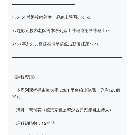
———————————————
>>>>>>歡迎校內師生一起線上學習<<<<<<
>>超歡迎校內老師將本系列線上課程運用於課程上<<
>>>>本系列完整課程清單請至活動備註處<<<<
——————————————————————————
———————————————
《課程資訊》
・本系列課程採東海大學iLearn平台線上聽課，分為120個
單元。
・講師：黃瑞芬（聲樂家也是資深古典樂節目主持人）
・課程總時數：12小時