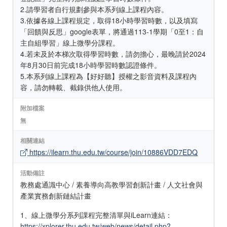
2.請學習者自行規劃參與本系列線上課程內容。
3.依據各線上課程規定，取得18小時學習時數，以及填寫
「回饋與反思」google表單，將通過113-1學期「0至1：自
主自組學習」線上微學分課程。
4.若未及於本梯次取得學習時數，請勿擔心，最晚請於2024
年8月30日前完成18小時學習時數認證條件。
5.本系列線上課程為【好好聽】授權之影音資料及課程內
容，請勿轉載、截錄供他人使用。
附加檔案
無
相關連結
https://ilearn.thu.edu.tw/course/join/10886VDD7EDQ
活動備註
教務處通識中心 / 素養導向高教學習創新計畫 / 人文社會與
產業實務創新鏈結計畫
1、線上微學分系列課程完整清單與iLearn連結：
https://xplorer.thu.edu.tw/web/news/detail.php?