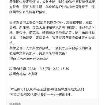
美律聚焦於電聲領域，放眼全球，創立40餘年來持續傳遞美
好聲音，豐富人類生活，為全球客戶打造極致電聲產品，深
獲國際知名品牌客戶信賴。
美律為台灣上市公司(股票代碼:2439)，集團在中國、泰國、
美國、新加坡、加拿大及挪威等地共有18據點。產品包含耳
機、揚聲器、麥克風、輔聽器及電池產品等，應用涵蓋行動
通訊、視聽娛樂、電腦周邊、智慧家居及醫療保健等各大領
域。
美律是傑出人才與世界接軌、一展長才及學習成長的舞台，
歡迎專業菁英加入，共創未來領導技術！
https://www.merry.com.tw/
說明會時間: 2023/11/16(四) 12:30-13:30
說明會地點: 求真廳
*本活動可列入勵學基金計畫-職涯輔導進階培力認列
*本次活動前50名提供餐點一份+手搖飲1杯。
附加檔案