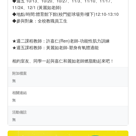
◆週五 10/13、10/20、10/27、11/3、11/10、11/17、
11/24、12/1 (黃麗如老師)
◆地點/時間:體育館下館(校門籃球場旁/樓下)12:10-13:10
◆參與對象：全校教職員工生
★週二課程教師：許嘉仁(Ren)老師-功能性肌力訓練
★週五課程教師：黃麗如老師-塑身有氧體適能
相約室友、同學一起與嘉仁和麗如老師燃脂動起來吧！
附加檔案
無
相關連結
無
活動備註
無