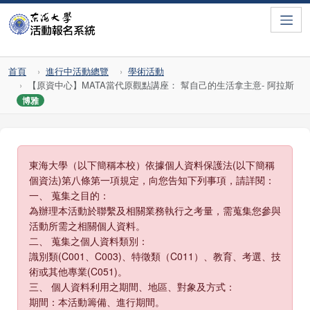
Toggle
首頁
進行中活動總覽
學術活動
【原資中心】MATA當代原觀點講座： 幫自己的生活拿主意- 阿拉斯
博雅
東海大學（以下簡稱本校）依據個人資料保護法(以下簡稱
個資法)第八條第一項規定，向您告知下列事項，請詳閱：
一、 蒐集之目的：
為辦理本活動於聯繫及相關業務執行之考量，需蒐集您參與
活動所需之相關個人資料。
二、 蒐集之個人資料類別：
識別類(C001、C003)、特徵類（C011）、教育、考選、技
術或其他專業(C051)。
三、 個人資料利用之期間、地區、對象及方式：
期間：本活動籌備、進行期間。